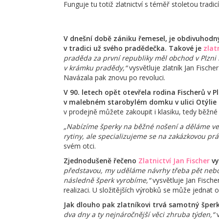
Funguje tu totiž zlatnictví s téměř stoletou tradic
V dnešní době zániku řemesel, je obdivuhodný
v tradici už svého pradědečka. Takové je
zlat
praděda za první republiky měl obchod v Plzni 
v krámku pradědy,“
vysvětluje zlatník Jan Fischer.
Navázala pak znovu po revoluci.
V 90. letech opět otevřela rodina Fischerů v P
v malebném starobylém domku v ulici Otýlie
v prodejně můžete zakoupit i klasiku, tedy běžné
„Nabízíme šperky na běžné nošení a děláme vešk
rytiny, ale specializujeme se na zakázkovou prác
svém otci.
Zjednodušeně řečeno
Zlatnictví Jan Fischer
vy
představou, my uděláme návrhy třeba pět nebo 
následně šperk vyrobíme,“
vysvětluje Jan Fische
realizaci. U složitějších výrobků se může jednat
Jak dlouho pak zlatníkovi trvá samotný šper
dva dny a ty nejnáročnější věci zhruba týden,“
v