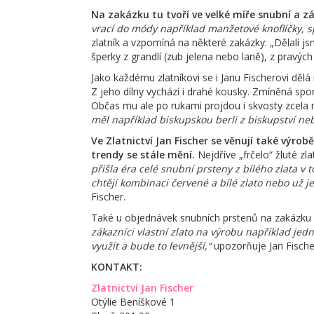
Na zakázku tu tvoří ve velké míře snubní a z
vrací do módy například manžetové knoflíčky, 
zlatník a vzpomíná na některé zakázky: „Dělali 
šperky z grandlí (zub jelena nebo laně), z pravý
Jako každému zlatníkovi se i Janu Fischerovi děl
Z jeho dílny vychází i drahé kousky. Zmíněná spon
Občas mu ale po rukami projdou i skvosty zcela 
měl například biskupskou berli z biskupství ne
Ve Zlatnictví Jan Fischer se věnují také výrob
trendy se stále mění.
Nejdříve „frčelo“ žluté zl
přišla éra celé snubní prsteny z bílého zlata v
chtějí kombinaci červené a bílé zlato nebo už j
Fischer.
Také u objednávek snubních prstenů na zakázku pla
zákazníci vlastní zlato na výrobu například jedn
využít a bude to levnější,“
upozorňuje Jan Fische
KONTAKT:
Zlatnictví Jan Fischer
Otýlie Beníškové 1