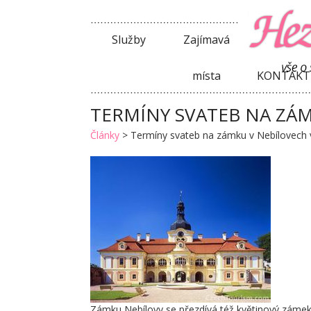
Služby
Zajímavá
místa
KONTAKT
TERMÍNY SVATEB NA ZÁM
Články
>
Termíny svateb na zámku v Nebílovech 
Zámku Nebílovy se přezdívá též květinový zámek.