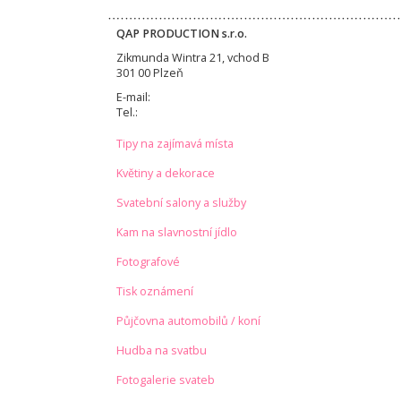
QAP PRODUCTION s.r.o.
Zikmunda Wintra 21, vchod B
301 00 Plzeň
E-mail:
Tel.:
Tipy na zajímavá místa
Květiny a dekorace
Svatební salony a služby
Kam na slavnostní jídlo
Fotografové
Tisk oznámení
Půjčovna automobilů / koní
Hudba na svatbu
Fotogalerie svateb