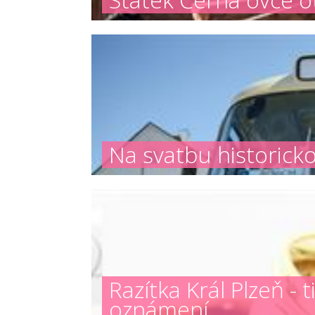
Na svatbu historick
Razítka Král Plzeň -
oznámení