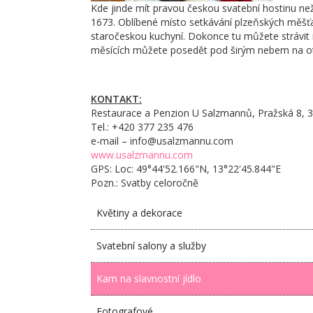
Kde jinde mít pravou českou svatební hostinu než v
1673. Oblíbené místo setkávání plzeňských měšťa
staročeskou kuchyní. Dokonce tu můžete strávit i 
měsících můžete posedět pod širým nebem na otev
KONTAKT:
Restaurace a Penzion U Salzmannů, Pražská 8, 3
Tel.:
+420 377 235 476
e-mail – info@usalzmannu.com
www.usalzmannu.com
GPS: Loc: 49°44'52.166"N, 13°22'45.844"E
Pozn.: Svatby celoročně
Květiny a dekorace
Svatební salony a služby
Kam na slavnostní jídlo
Fotografové