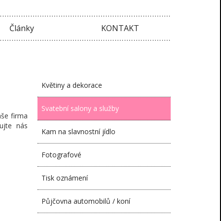
Články
KONTAKT
Květiny a dekorace
Svatební salony a služby
aše firma
ujte nás
Kam na slavnostní jídlo
Fotografové
Tisk oznámení
Půjčovna automobilů / koní