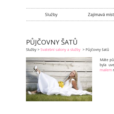
Služby
Zajímavá mís
PŮJČOVNY ŠATŮ
Služby
>
Svatební salony a služby
>
Půjčovny šatů
Máte půj
byla uv
mailem
n