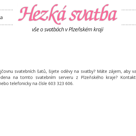
ta
čovnu svatebních šatů, šijete oděvy na svatby? Máte zájem, aby v
edena na tomto svatebním serveru z Plzeňského kraje? Kontakt
ebo telefonicky na čísle
603 323 606.