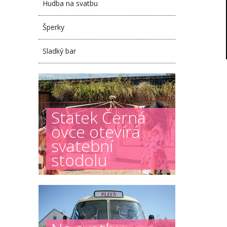
Hudba na svatbu
Šperky
Sladký bar
Statek Černá
ovce otevírá
svatební
stodolu