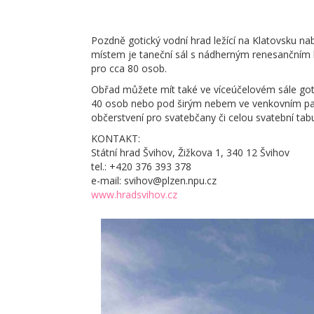
Pozdně gotický vodní hrad ležící na Klatovsku nab
místem je taneční sál s nádherným renesančním 
pro cca 80 osob.
Obřad můžete mít také ve víceúčelovém sále goti
40 osob nebo pod širým nebem ve venkovním par
občerstvení pro svatebčany či celou svatební tabu
KONTAKT:
Státní hrad Švihov, Žižkova 1, 340 12 Švihov
tel.:
+420 376 393 378
e-mail: svihov@plzen.npu.cz
www.hradsvihov.cz