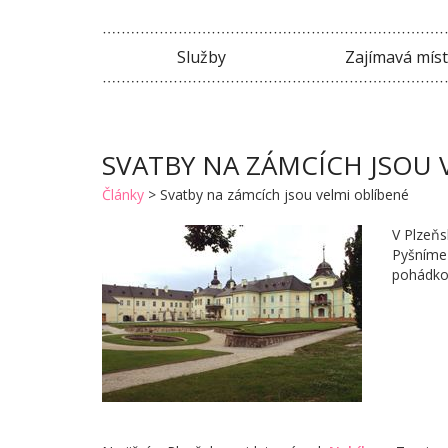
Služby
Zajímavá mís
SVATBY NA ZÁMCÍCH JSOU 
Články
>
Svatby na zámcích jsou velmi oblíbené
V Plzeňs
Pyšníme 
pohádkov