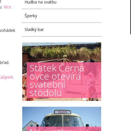
ž
Hudba na svatbu
u.
Více
Šperky
Sladký bar
h pohádek
břad.
Statek Černá
ovce otevírá
ašperk.
svatební
stodolu