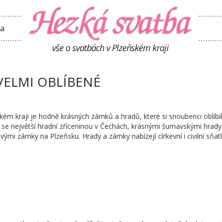
ta
VELMI OBLÍBENÉ
kém kraji je hodně krásných zámků a hradů, které si snoubenci oblíbili
se největší hradní zříceninou v Čechách, krásnými šumavskými hrad
ými zámky na Plzeňsku. Hrady a zámky nabízejí církevní i civilní sňat