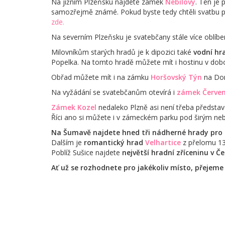
Na jižním Plzeňsku najdete zámek
Nebílovy
. Ten je 
samozřejmě známé. Pokud byste tedy chtěli svatbu pr
zde.
Na severním Plzeňsku je svatebčany stále více oblí
Milovníkům starých hradů je k dipozici také
vodní h
Popelka. Na tomto hradě můžete mít i hostinu v dob
Obřad můžete mít i na zámku
Horšovský Týn
na Dom
Na vyžádání se svatebčanům otevírá i
zámek Červené
Zámek Kozel
nedaleko Plzně asi není třeba představ
Říci ano si můžete i v zámeckém parku pod širým ne
Na Šumavě najdete hned tři nádherné hrady pro
Dalším je
romantický hrad
Velhartice
z přelomu 13.
Poblíž Sušice najdete
největší hradní zříceninu v Č
Ať už se rozhodnete pro jakékoliv místo, přeje