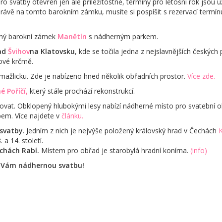
pro svatby otevřen jen ale příležitostně, termíny pro letošní rok jsou u
ávě na tomto barokním zámku, musíte si pospíšit s rezervací termín
bený barokní zámek
Manětín
s nádherným parkem.
rad
Švihov
na Klatovsku
, kde se točila jedna z nejslavnějších českýc
ové krčmě.
ažlicku. Zde je nabízeno hned několik obřadních prostor.
Více zde.
 Poříčí,
který stále prochází rekonstrukcí.
ovat. Obklopený hlubokými lesy nabízí nádherné místo pro svatební o
bem. Více najdete v
článku.
 svatby
. Jedním z nich je nejvýše položený královský hrad v Čechách
K
 a 14. století.
echách Rabí.
Místem pro obřad je starobylá hradní konírna.
(info)
me Vám nádhernou svatbu!